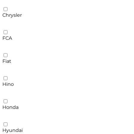
Chrysler
FCA
Fiat
Hino
Honda
Hyundai