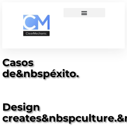
Casos
de&nbspéxito.
Design
creates&nbspculture.