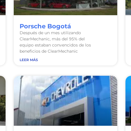
Porsche Bogotá
Después de un mes utilizando
ClearMechanic, más del 95% del
equipo estaban convencidos de los
beneficios de ClearMechanic
LEER MÁS