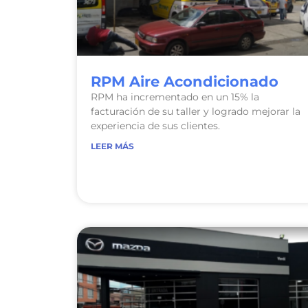
RPM Aire Acondicionado
RPM ha incrementado en un 15% la
facturación de su taller y logrado mejorar la
experiencia de sus clientes.
LEER MÁS