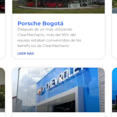
Porsche Bogotá
Después de un mes utilizando
ClearMechanic, más del 95% del
equipo estaban convencidos de los
beneficios de ClearMechanic
LEER MÁS