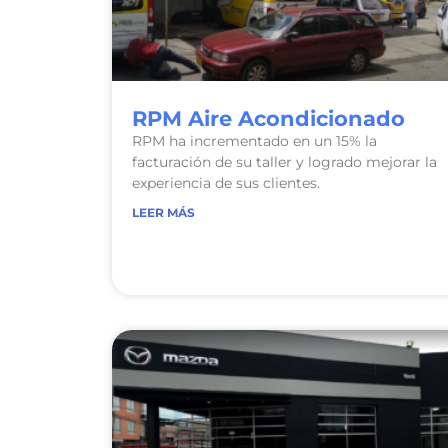
RPM Aire Acondicionado
RPM ha incrementado en un 15% la
facturación de su taller y logrado mejorar la
experiencia de sus clientes.
LEER MÁS