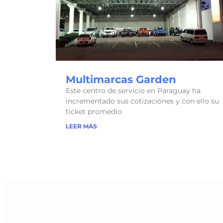
Multimarcas Garden
Este centro de servicio en Paraguay ha
incrementado sus cotizaciónes y con ello su
ticket promedio
LEER MÁS