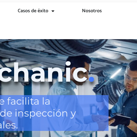
Casos de éxito
Nosotros
chanic
.
 facilita la
de inspección y
les.