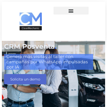
CRM Posventa
.
Genera más visitas al taller con
campañas por WhatsApp impulsadas
por IA
Solicita un demo