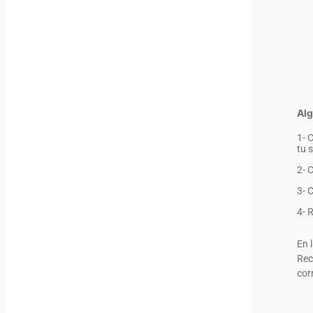
Alg
1- 
tu 
2- 
3- 
4- 
En 
Rec
cor