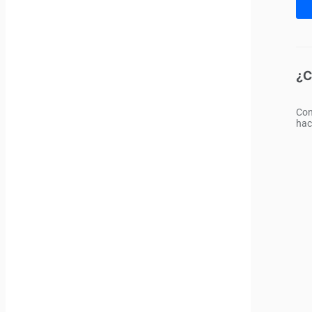
¿C
Con
hac