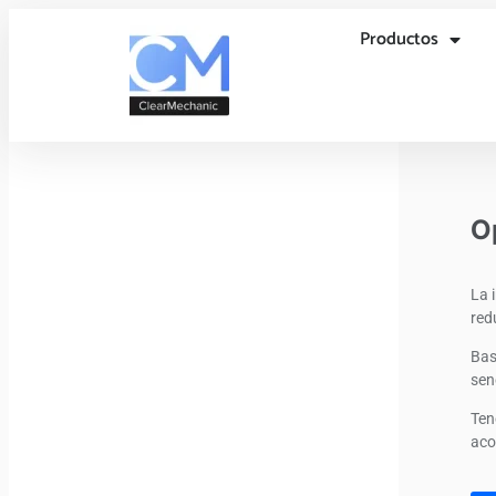
Productos
O
La 
red
Bas
sen
Ten
aco