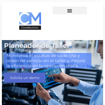
Planeador de Taller
.
Monitorea el estatus de cada cita y
orden de servicio en el taller y mejora
la eficiencia en la operación diaria.
Solicita un demo