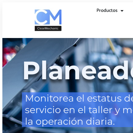
Productos
Planeado
Monitorea el estatus d
servicio en el taller y 
la operación diaria.