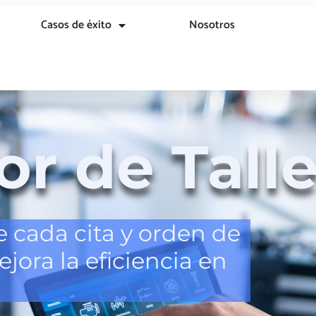
Casos de éxito
Nosotros
r de Talle
e cada cita y orden de
mejora la eficiencia en