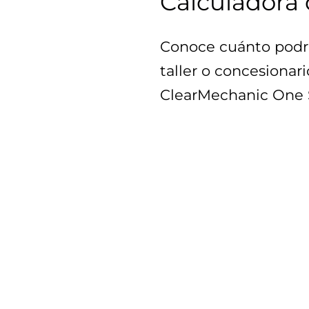
Calculadora 
Conoce cuánto podrí
taller o concesionar
ClearMechanic One 