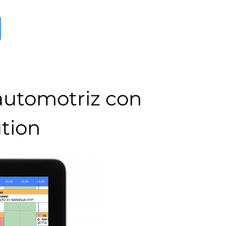
 automotriz con
tion