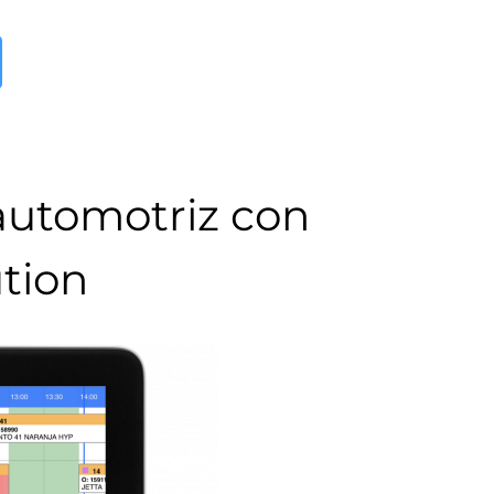
 automotriz con
tion