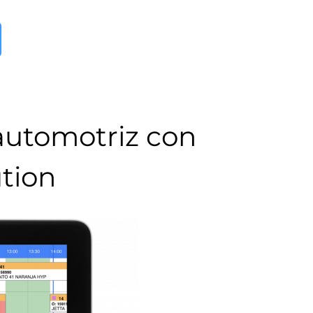
 automotriz con
tion