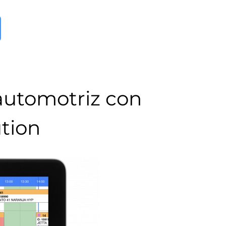
 automotriz con
tion