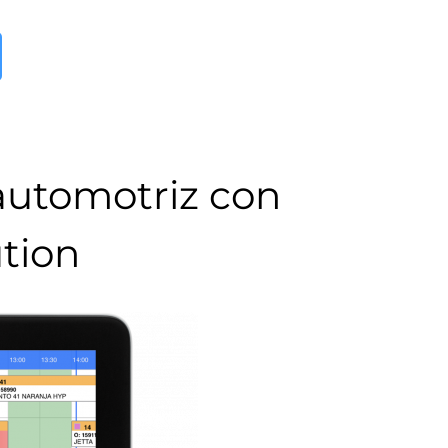
 automotriz con
tion