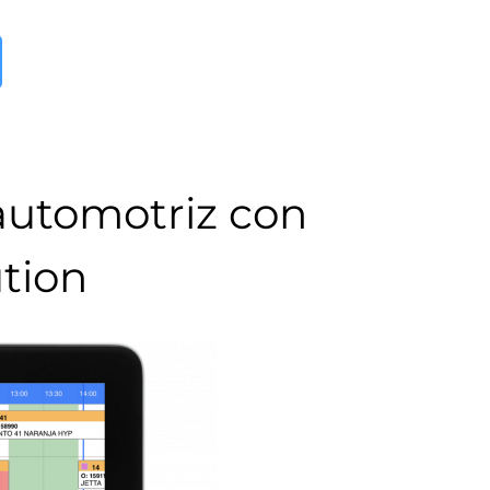
 automotriz con
tion