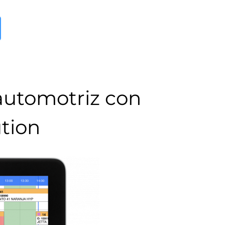
 automotriz con
tion