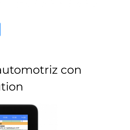
 automotriz con
tion