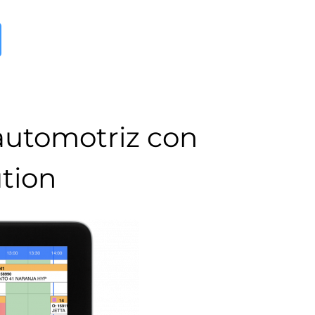
 automotriz con
tion