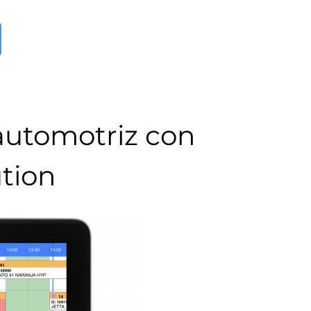
 automotriz con
tion