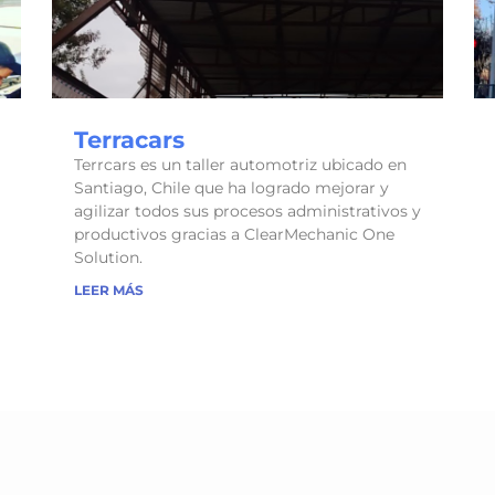
Terracars
Terrcars es un taller automotriz ubicado en
Santiago, Chile que ha logrado mejorar y
agilizar todos sus procesos administrativos y
productivos gracias a ClearMechanic One
Solution.
LEER MÁS