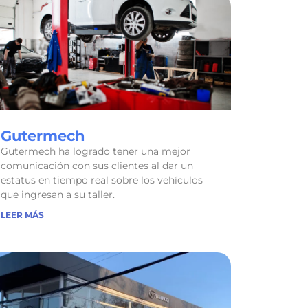
Gutermech
Gutermech ha logrado tener una mejor
comunicación con sus clientes al dar un
estatus en tiempo real sobre los vehículos
que ingresan a su taller.
LEER MÁS