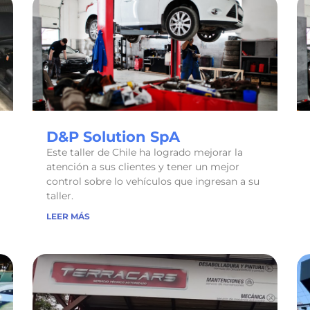
D&P Solution SpA
Este taller de Chile ha logrado mejorar la
atención a sus clientes y tener un mejor
control sobre lo vehículos que ingresan a su
taller.
LEER MÁS