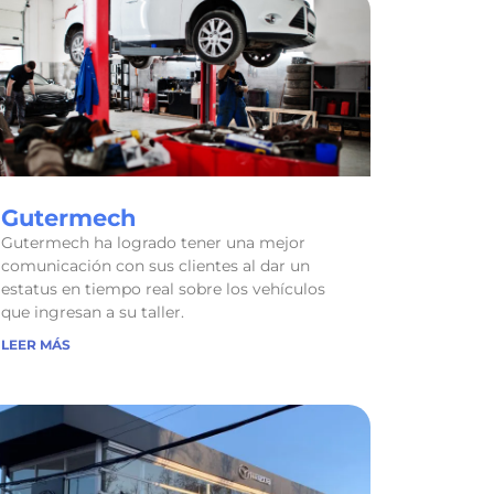
Gutermech
Gutermech ha logrado tener una mejor
comunicación con sus clientes al dar un
estatus en tiempo real sobre los vehículos
que ingresan a su taller.
LEER MÁS