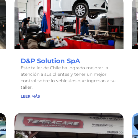
D&P Solution SpA
Este taller de Chile ha logrado mejorar la
atención a sus clientes y tener un mejor
control sobre lo vehículos que ingresan a su
taller.
LEER MÁS