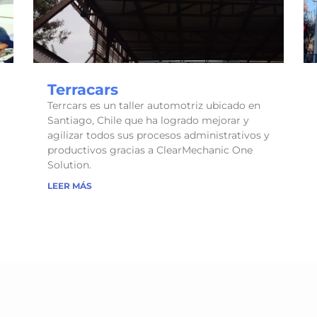
Terracars
Terrcars es un taller automotriz ubicado en
Santiago, Chile que ha logrado mejorar y
agilizar todos sus procesos administrativos y
productivos gracias a ClearMechanic One
Solution.
LEER MÁS