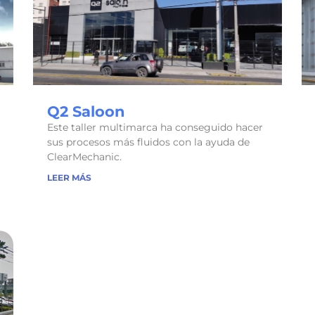
Q2 Saloon
Este taller multimarca ha conseguido hacer
sus procesos más fluidos con la ayuda de
ClearMechanic.
LEER MÁS