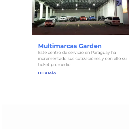
Multimarcas Garden
Este centro de servicio en Paraguay ha
incrementado sus cotizaciónes y con ello su
ticket promedio
LEER MÁS