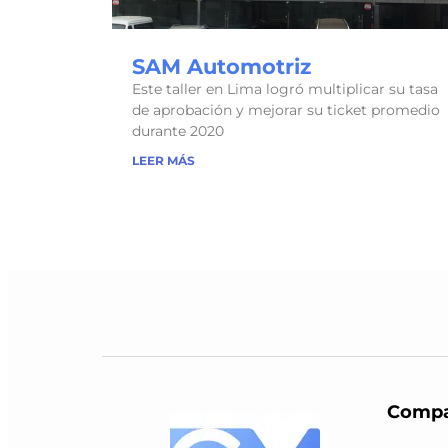
SAM Automotriz
Este taller en Lima logró multiplicar su tasa
de aprobación y mejorar su ticket promedio
durante 2020
LEER MÁS
Compa