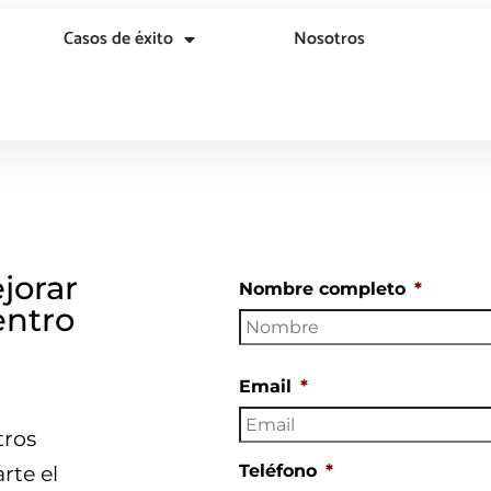
Casos de éxito
Nosotros
jorar
Nombre completo
*
entro
Email
*
tros
Teléfono
*
rte el