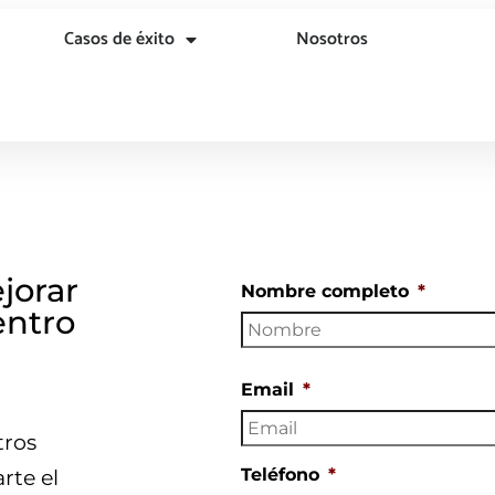
Casos de éxito
Nosotros
jorar
Nombre completo
*
entro
Email
*
tros
Teléfono
*
rte el