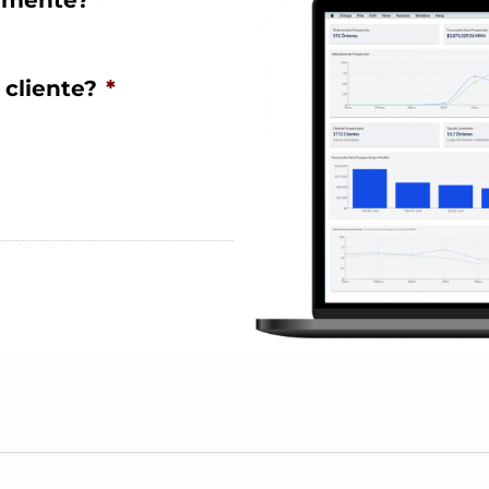
iamente?
*
 cliente?
*