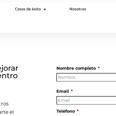
Casos de éxito
Nosotros
jorar
Nombre completo
*
entro
Email
*
tros
Teléfono
*
rte el