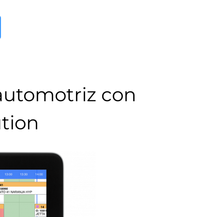
 automotriz con
tion