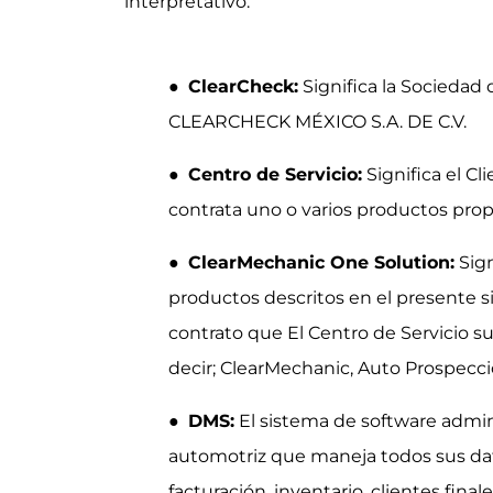
interpretativo.
●
ClearCheck:
Significa la Socieda
CLEARCHECK MÉXICO S.A. DE C.V.
●
Centro de Servicio:
Significa el Cl
contrata uno o varios productos pro
●
ClearMechanic One Solution:
Sign
productos descritos en el presente s
contrato que El Centro de Servicio s
decir; ClearMechanic, Auto Prospecció
●
DMS:
El sistema de software admin
automotriz que maneja todos sus da
facturación, inventario, clientes final