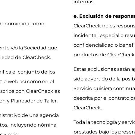
internas.
e. Exclusión de responsa
d denominada como
ClearCheck no es responsa
incidental, especial o res
confidencialidad o benefic
iente y/o la Sociedad que
productos de ClearCheck
piedad de ClearCheck.
Estas exclusiones serán a
ifica el conjunto de los
sido advertido de la posib
itio web así como en el
Servicio quisiera continua
uscriba con ClearCheck es
descrita por el contrato q
n y Planeador de Taller.
ClearCheck.
istrativo de una agencia
Toda la tecnología y serv
tos, incluyendo nómina,
prestados bajo los presen
es y más.