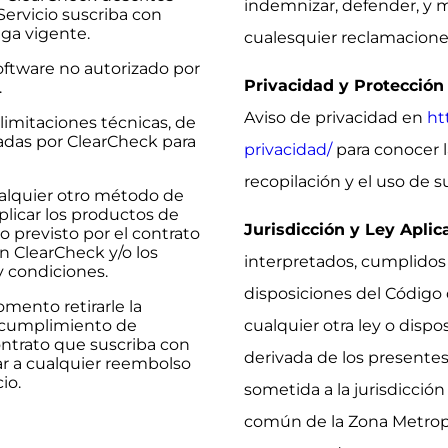
indemnizar, defender, y 
Servicio suscriba con
ga vigente.
cualesquier reclamaciones
oftware no autorizado por
Privacidad y Protección
.
Aviso de privacidad en
ht
 limitaciones técnicas, de
das por ClearCheck para
privacidad/
para conocer l
recopilación y el uso de 
ualquier otro método de
plicar los productos de
Jurisdicción y Ley Aplic
o previsto por el contrato
n ClearCheck y/o los
interpretados, cumplidos
y condiciones.
disposiciones del Código
mento retirarle la
 incumplimiento de
cualquier otra ley o dispo
ontrato que suscriba con
derivada de los presentes
ar a cualquier reembolso
io.
sometida a la jurisdicció
común de la Zona Metropol