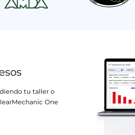
resos
iendo tu taller o
learMechanic One