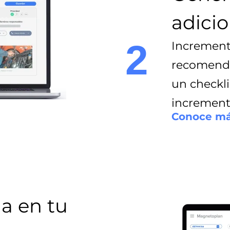
adicio
2
Increment
recomenda
un checkli
increment
Conoce m
ia en tu