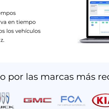
iempos
rva en tiempo
os los vehículos
z.
do por las marcas más r