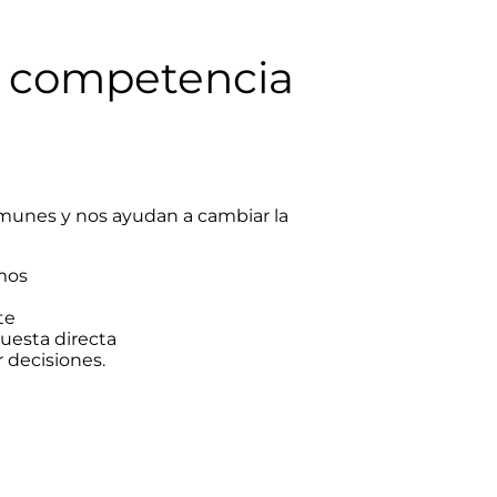
la competencia
omunes y nos ayudan a cambiar la
mos
te
puesta directa
decisiones.