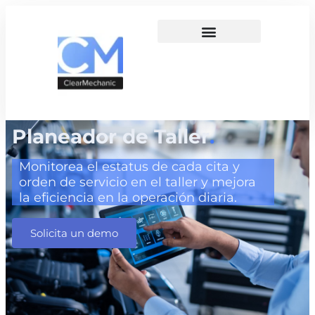
Planeador de Taller
.
Monitorea el estatus de cada cita y
orden de servicio en el taller y mejora
la eficiencia en la operación diaria.
Solicita un demo