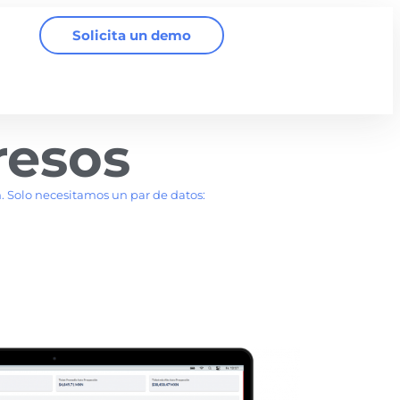
Solicita un demo
resos
 Solo necesitamos un par de datos: