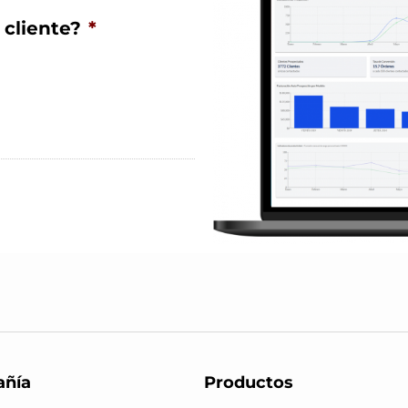
 cliente?
*
ñía
Productos