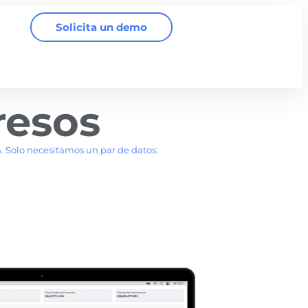
Solicita un demo
resos
 Solo necesitamos un par de datos: