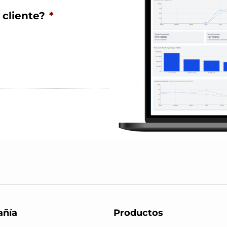
 cliente?
*
ñía
Productos