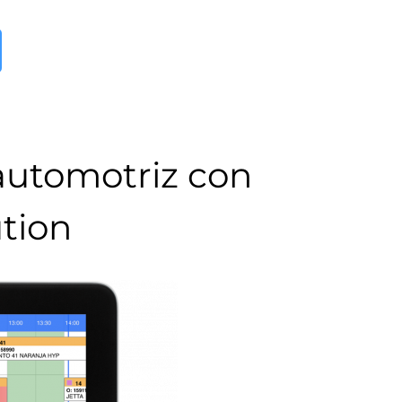
 automotriz con
tion