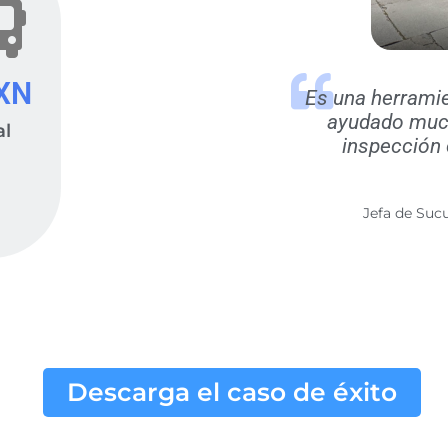
XN
Es una herrami
ayudado muc
al
inspección 
Jefa de Sucu
Descarga el caso de éxito